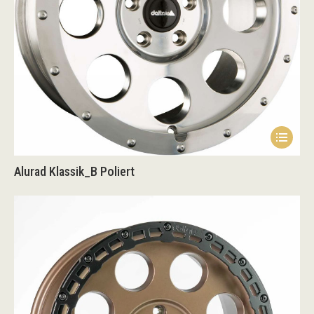
der
Produk
gewähl
werden
Alurad Klassik_B Poliert