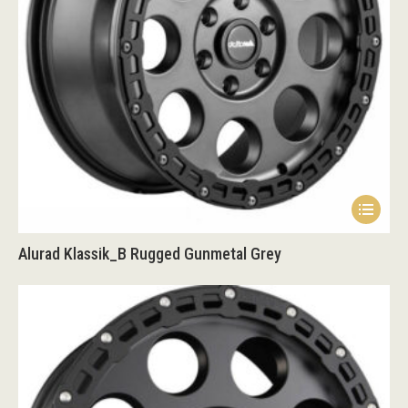
auf
der
Produk
gewähl
werden
Dieses
Produk
Alurad Klassik_B Rugged Gunmetal Grey
weist
mehrer
Variant
auf.
Die
Option