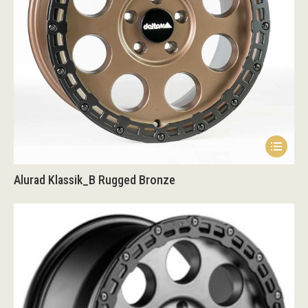
Dieses
Produk
Alurad Klassik_B Rugged Bronze
weist
mehrer
Variant
auf.
Die
Option
könne