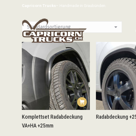
Capricorn Trucks
– Handmade in Graubünden.
Komplettset Radabdeckung
Radabdeckung +
VA+HA +25mm