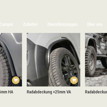
Camper
Zubehör
Dienstleistungen
Über uns
Camper
Zubehör
Dienstleistungen
Über uns
25mm HA
Radabdeckung +25mm VA
Radabdeckun