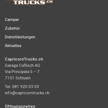
auf
der
Produk
Camper
gewähl
Zubehör
werden
Dienstleistungen
Aktuelles
CapricornTrucks.ch
Garage Caflisch AG
Via Principala 5 – 7
7151 Schluein
Tel. 081 920 03 03
info@capricorntrucks.ch
Öffnungszeiten