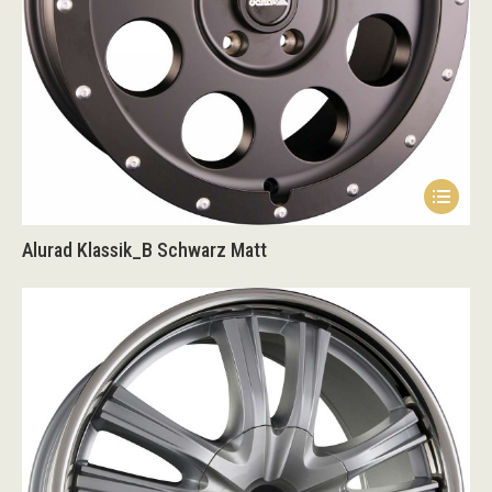
Dieses
Produk
Alurad Klassik_B Schwarz Matt
weist
mehrer
Variant
auf.
Die
Option
könne
auf