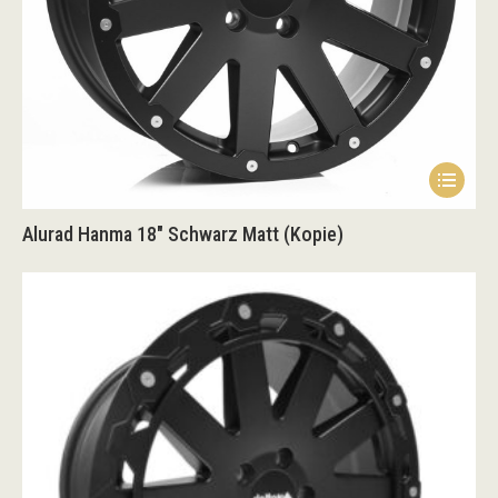
Produk
gewähl
werden
Dieses
Produk
Alurad Hanma 18″ Schwarz Matt (Kopie)
weist
mehrer
Variant
auf.
Die
Option
könne
auf