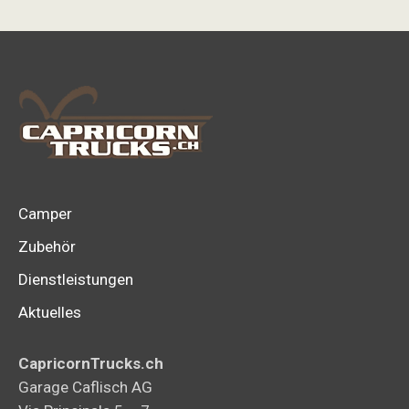
Variant
auf.
Die
Option
könne
auf
der
Produk
Camper
gewähl
Zubehör
werden
Dienstleistungen
Aktuelles
CapricornTrucks.ch
Garage Caflisch AG