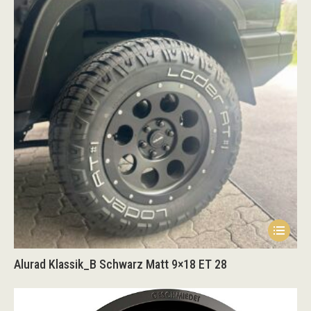
auf.
Die
Option
könne
auf
der
Produk
gewähl
werden
Dieses
Produk
Alurad Klassik_B Schwarz Matt 9×18 ET 28
weist
mehrer
Variant