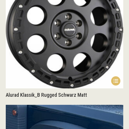
Option
könne
auf
der
Produk
gewähl
werden
Dieses
Produk
Alurad Klassik_B Rugged Schwarz Matt
weist
mehrer
Variant
auf.