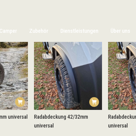
Camper
Zubehör
Dienstleistungen
Über uns
Camper
Zubehör
Dienstleistungen
Über uns
mm universal
Radabdeckung 42/32mm
Radabdecku
universal
universal