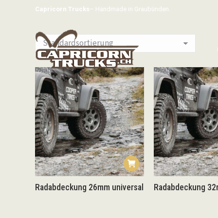
Capricorn Trucks
– Handmade in Graubünden.
Radabdeckung 26mm universal
Radabdeckung 32