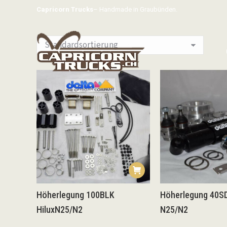
Capricorn Trucks
– Handmade in Graubünden.
Höherlegung 100BLK
Höherlegung 40SD
HiluxN25/N2
N25/N2