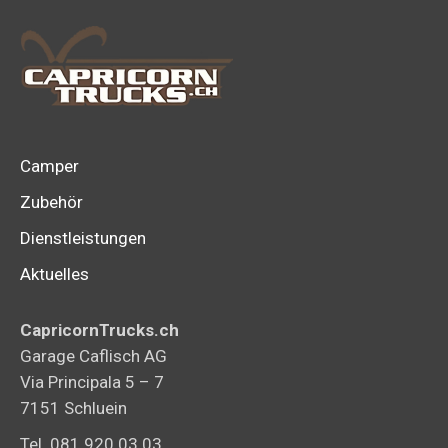
Die
Option
könne
auf
der
Produk
Camper
gewähl
Zubehör
werden
Dienstleistungen
Aktuelles
CapricornTrucks.ch
Garage Caflisch AG
Via Principala 5 – 7
7151 Schluein
Tel. 081 920 03 03