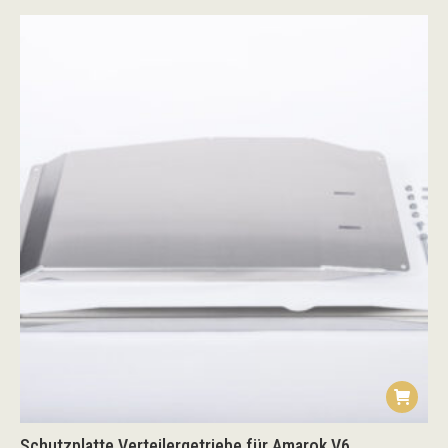
Schutzplatte Verteilergetriebe für Amarok V6