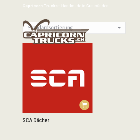
Capricorn Trucks
– Handmade in Graubünden.
SCA Dächer