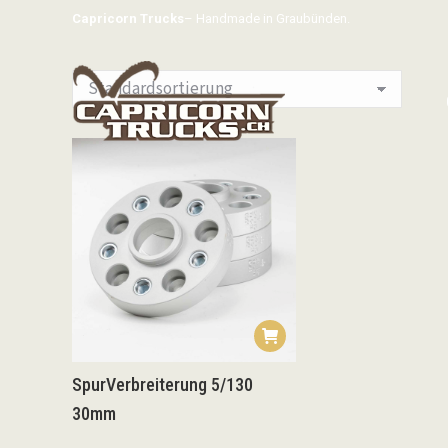
Capricorn Trucks
– Handmade in Graubünden.
SpurVerbreiterung 5/130
30mm