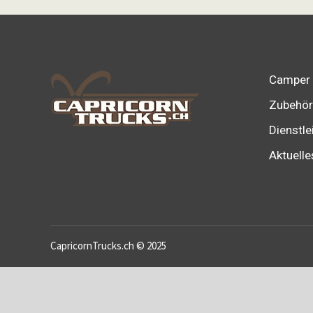
Varianten
auf.
Die
Optionen
können
Camper
auf
Zubehör
der
Dienstle
Produktseite
Aktuelle
gewählt
werden
CapricornTrucks.ch © 2025