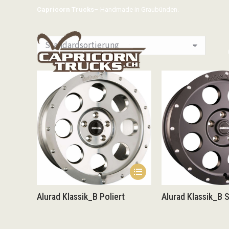
Capricorn Trucks
– Handmade in Graubünden.
Dieses
Produkt
Alurad Klassik_B Poliert
Alurad Klassik_B 
weist
mehrere