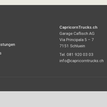
Varianten
auf.
Die
Optionen
können
CapricornTrucks.ch
Garage Caflisch AG
auf
Via Principala 5 – 7
der
istungen
7151 Schluein
Produktseite
s
Tel. 081 920 03 03
gewählt
info@capricorntrucks.ch
werden