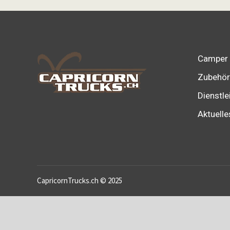
Varianten
auf.
Die
Optionen
können
Camper
auf
Zubehör
der
Dienstle
Produktseite
Aktuelle
gewählt
werden
CapricornTrucks.ch © 2025