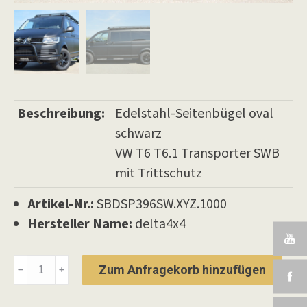
Beschreibung:
Edelstahl-Seitenbügel oval
schwarz
VW T6 T6.1 Transporter SWB
mit Trittschutz
Artikel-Nr.:
SBDSP396SW.XYZ.1000
Hersteller Name:
delta4x4
Seitenbügel
Zum Anfragekorb hinzufügen
﹣
﹢
oval
schwarz