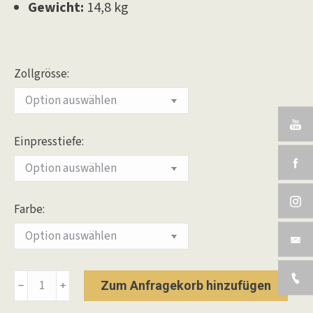
Gewicht:
14,8 kg
Zollgrösse:
Einpresstiefe:
Farbe:
Alurad
Zum Anfragekorb hinzufügen
﹣
﹢
WP