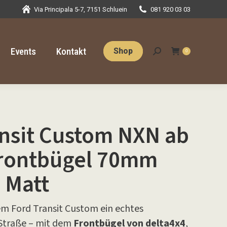
Via Principala 5-7, 7151 Schluein
081 920 03 03
Events
Kontakt
Shop
Search:
0
Events
Kontakt
Shop
Search:
0
ansit Custom NXN ab
Frontbügel 70mm
 Matt
em Ford Transit Custom ein echtes
Straße – mit dem
Frontbügel von delta4x4
,