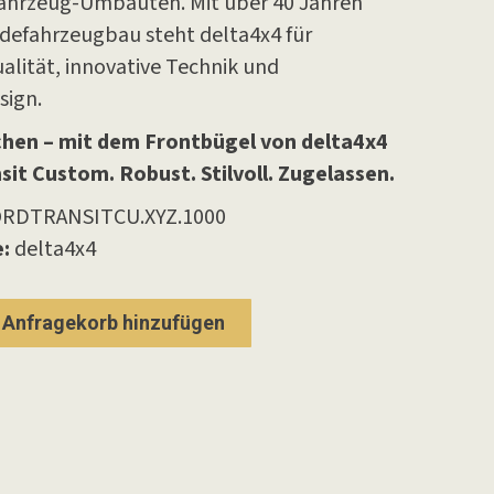
fahrzeug-Umbauten. Mit über 40 Jahren
defahrzeugbau steht delta4x4 für
lität, innovative Technik und
sign.
ichen – mit dem Frontbügel von delta4x4
sit Custom. Robust. Stilvoll. Zugelassen.
RDTRANSITCU.XYZ.1000
:
delta4x4
Anfragekorb hinzufügen