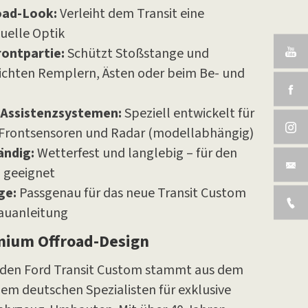
oad-Look:
Verleiht dem Transit eine
duelle Optik
rontpartie:
Schützt Stoßstange und
leichten Remplern, Ästen oder beim Be- und
 Assistenzsystemen:
Speziell entwickelt für
 Frontsensoren und Radar (modellabhängig)
ändig:
Wetterfest und langlebig – für den
z geeignet
ge:
Passgenau für das neue Transit Custom
bauanleitung
mium Offroad-Design
 den Ford Transit Custom stammt aus dem
em deutschen Spezialisten für exklusive