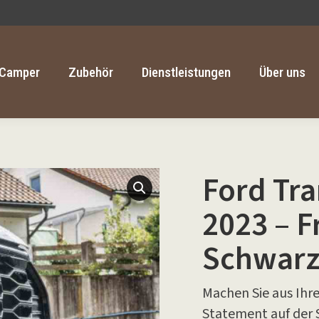
Camper
Zubehör
Dienstleistungen
Über uns
Camper
Zubehör
Dienstleistungen
Über uns
Ford Tr
2023 – 
Schwarz
Machen Sie aus Ihr
Statement auf der 