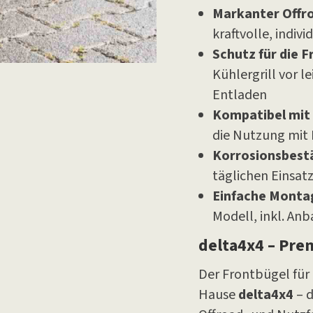
Markanter Offr
kraftvolle, indivi
Schutz für die F
Kühlergrill vor 
Entladen
Kompatibel mit
die Nutzung mit
Korrosionsbest
täglichen Einsat
Einfache Monta
Modell, inkl. An
delta4x4 – Pre
Der Frontbügel für
Hause
delta4x4
– d