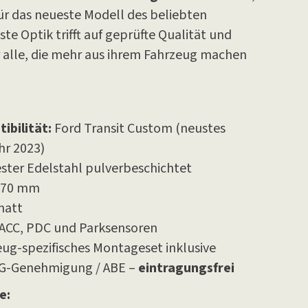
r das neueste Modell des beliebten
te Optik trifft auf geprüfte Qualität und
r alle, die mehr aus ihrem Fahrzeug machen
bilität:
Ford Transit Custom (neustes
hr 2023)
ter Edelstahl pulverbeschichtet
 70 mm
matt
ACC, PDC und Parksensoren
ug-spezifisches Montageset inklusive
G-Genehmigung / ABE –
eintragungsfrei
e: