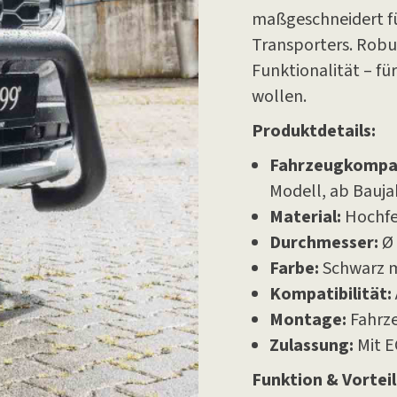
maßgeschneidert fü
Transporters. Robus
Funktionalität – fü
wollen.
Produktdetails:
Fahrzeugkompati
Modell, ab Bauja
Material:
Hochfes
Durchmesser:
Ø
Farbe:
Schwarz 
Kompatibilität:
Montage:
Fahrze
Zulassung:
Mit E
Funktion & Vorteil