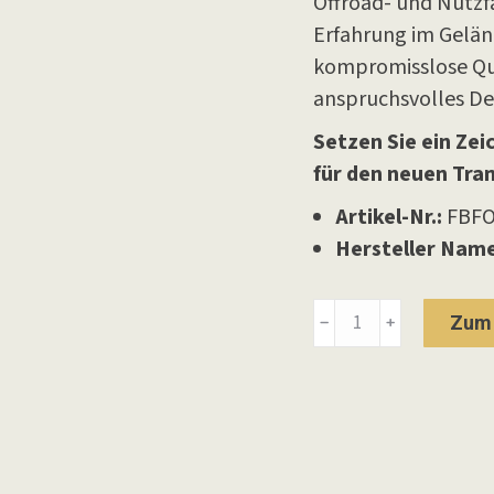
Offroad- und Nutz
Erfahrung im Gelän
kompromisslose Qua
anspruchsvolles De
Setzen Sie ein Ze
für den neuen Tran
Artikel-Nr.:
FBFO
Hersteller Name
Frontbügel
Zum 
﹣
﹢
70mm
Transit
Custom
2023-
Menge