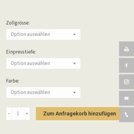
Zollgrösse:
Einpresstiefe:
Farbe:
Alurad
Zum Anfragekorb hinzufügen
﹣
﹢
Avventura
Schwarz