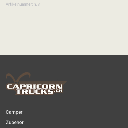
Menge
Artikelnummer:
n. v.
Camper
Zubehör