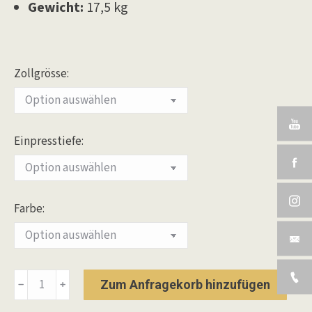
Gewicht:
17,5 kg
Zollgrösse:
Einpresstiefe:
Farbe:
Alurad
Zum Anfragekorb hinzufügen
﹣
﹢
Klassik