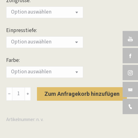
Zollgrösse:
Einpresstiefe:
Farbe:
Alurad
Zum Anfragekorb hinzufügen
﹣
﹢
WP
Silber
Menge
Artikelnummer:
n. v.