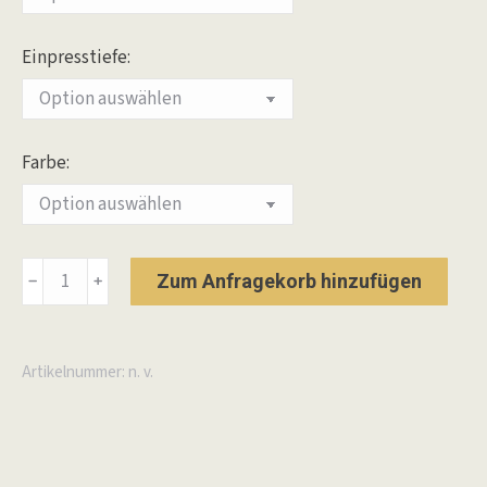
Einpresstiefe:
Farbe:
Alurad
Zum Anfragekorb hinzufügen
﹣
﹢
Klassik_B
Schwarz
Matt
Artikelnummer:
n. v.
Menge