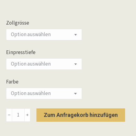
Zollgrösse
Einpresstiefe
Farbe
Alurad
Zum Anfragekorb hinzufügen
﹣
﹢
Hanma
Rugged