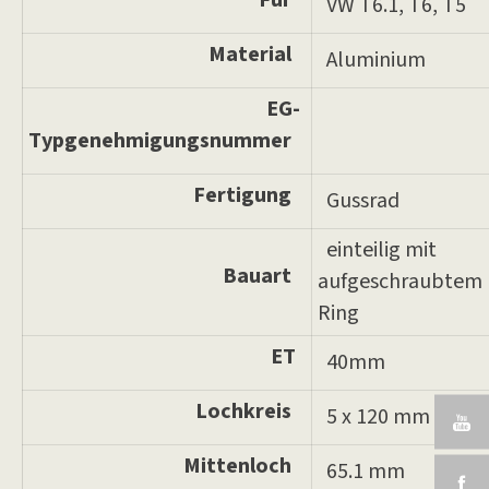
Für
VW T6.1, T6, T5
Material
Aluminium
EG-
Typgenehmigungsnummer
Fertigung
Gussrad
einteilig mit
Bauart
aufgeschraubtem
Ring
ET
40mm
Lochkreis
5 x 120 mm
Mittenloch
65.1 mm