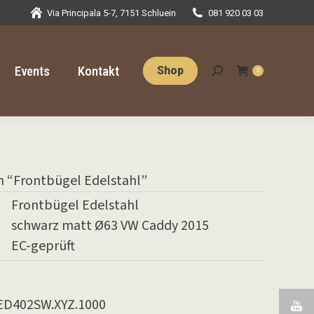
Via Principala 5-7, 7151 Schluein
081 920 03 03
Events
Kontakt
Shop
Search:
0
Events
Kontakt
Shop
Search:
0
n “Frontbügel Edelstahl”
Frontbügel Edelstahl
schwarz matt Ø63 VW Caddy 2015
EC-geprüft
D402SW.XYZ.1000