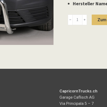
Hersteller Name
Frontbügel
Zum 
﹣
﹢
Edelstahl
Menge
CapricornTrucks.ch
Garage Caflisch AG
Via Principala 5 – 7